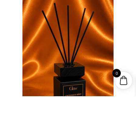
0
Item added to cart.
Checkout
0 items -
0,00
lei
Ascension Mist