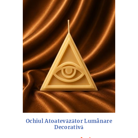
mai
recente
Ochiul Atoatevăzător Lumânare
Decorativă