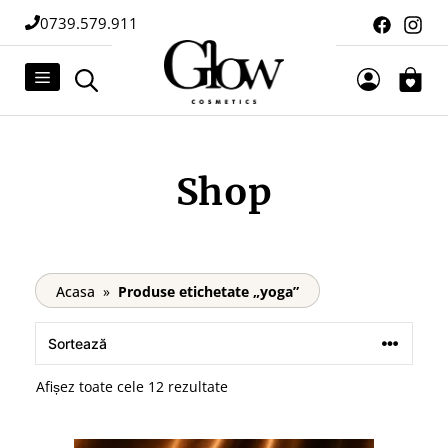
Sari
0739.579.911
la
conținut
Meniu
Shop
Acasa
»
Produse etichetate „yoga”
Sortat
Afișez toate cele 12 rezultate
după
cele