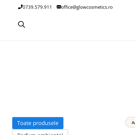
Sari
0739.579.911
office@glowcosmetics.ro
la
conținut
Toate produsele
A