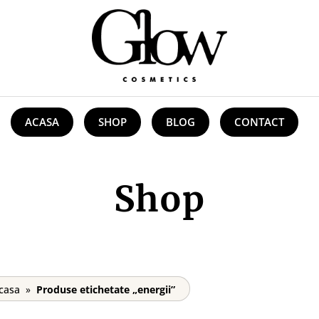
ACASA
SHOP
BLOG
CONTACT
Shop
casa
»
Produse etichetate „energii”