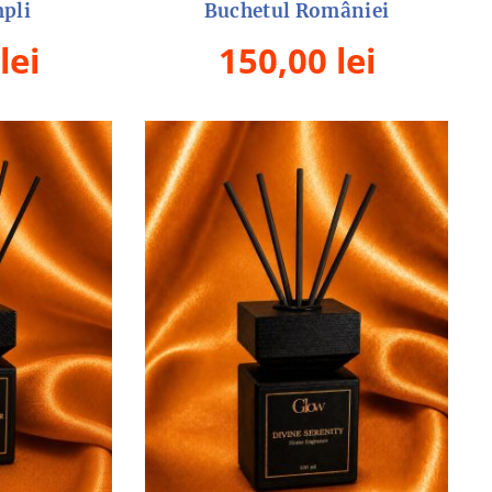
pli
Buchetul României
lei
150,00
lei