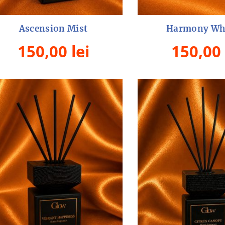
Ascension Mist
Harmony Wh
150,00
lei
150,00