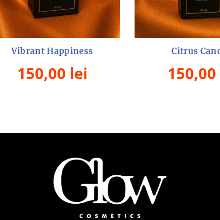
Vibrant Happiness
Citrus Can
150,00
lei
150,00