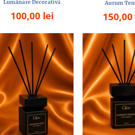
Lumânare Decorativă
Aurum Tem
100,00
lei
150,00