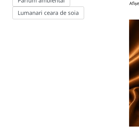
Parfum ambiental
Afiș
Lumanari ceara de soia