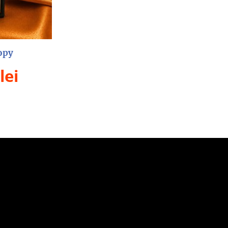
opy
lei