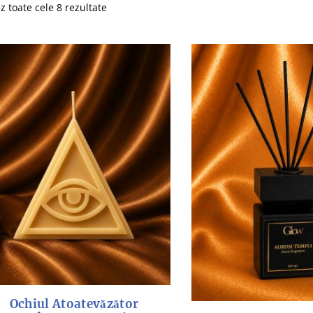
Sortat
ez toate cele 8 rezultate
după
cele
mai
recente
Ochiul Atoatevăzător